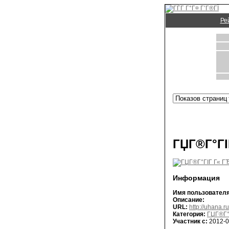
Ре
ГЏГ®Г°ГІ
Информация
Имя пользователя
Описание:
URL:
http://uhana.ru
Категория:
ГЏГ®Г°
Участник с:
2012-0