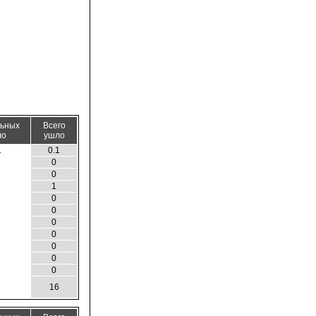
льных
Всего
ло
ушло
1
0.1
0
0
1
0
0
0
0
0
0
0
16