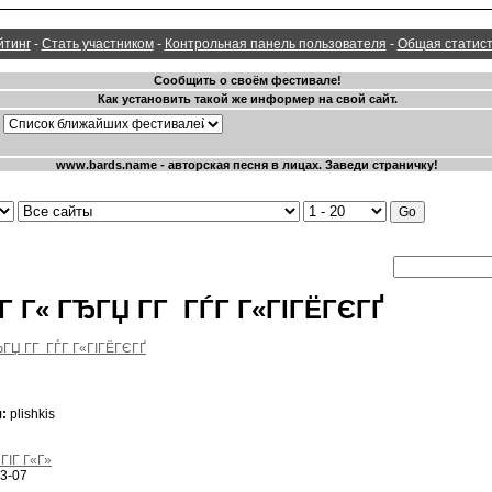
йтинг
-
Стать участником
-
Контрольная панель пользователя
-
Общая статист
Г Г« ГЂГЏ Г­Г ГЃГ Г«ГІГЁГЄГҐ
:
plishkis
ГІГ Г«Г»
3-07