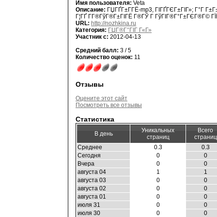
Имя пользователя:
Veta
Описание:
ГЏГҐГ±Г­ГЁ-mp3, ГІГҐГЄГ±ГІГ»; Г°Г Г±Г±
Г¦ГҐ Г­Г®ГўГ®Г±ГІГЁ Г®ГЎ Г ГўГІГ®Г°Г±ГЄГ®Г© ГЇГ
URL:
http://nozhkina.ru
Категория:
ГЏГ®Г°ГІГ Г«Г»
Участник с:
2012-04-13
Средний балл:
3 / 5
Количество оценок:
11
Отзывы
Оцените этот сайт
Посмотреть все отзывы
Статистика
Уникальных
Всего
В день
страниц
страниц
Среднее
0.3
0.3
Сегодня
0
0
Вчера
0
0
августа 04
1
1
августа 03
0
0
августа 02
0
0
августа 01
0
0
июля 31
0
0
июля 30
0
0