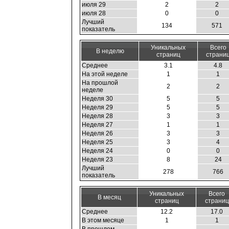
июля 29
2
2
июля 28
0
0
Лучший
134
571
показатель
Уникальных
Всего
В неделю
страниц
страни
Среднее
3.1
4.8
На этой неделе
1
1
На прошлой
2
2
неделе
Неделя 30
5
5
Неделя 29
5
5
Неделя 28
3
3
Неделя 27
1
1
Неделя 26
3
3
Неделя 25
3
4
Неделя 24
0
0
Неделя 23
8
24
Лучший
278
766
показатель
Уникальных
Всего
В месяц
страниц
страниц
Среднее
12.2
17.0
В этом месяце
1
1