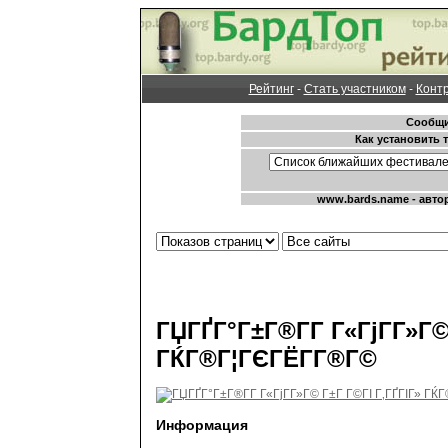
Рейтинг
-
Стать участником
-
Конт
ГЏГҐГ°Г±Г®Г­Г Г«ГјГ­Г»Г©
ГЌГ®Г¦ГЄГЁГ­Г®Г©
Информация