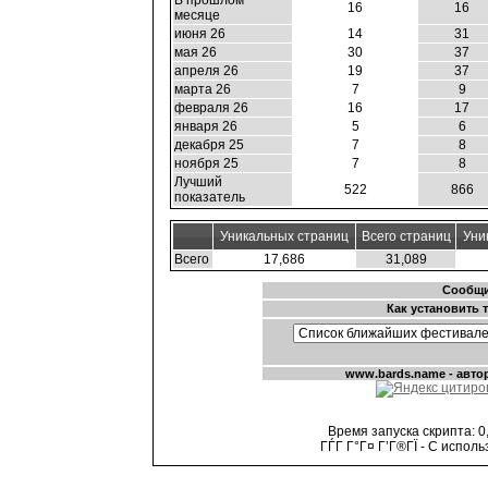
В прошлом
16
16
месяце
июня 26
14
31
мая 26
30
37
апреля 26
19
37
марта 26
7
9
февраля 26
16
17
января 26
5
6
декабря 25
7
8
ноября 25
7
8
Лучший
522
866
показатель
Уникальных страниц
Всего страниц
Уни
Всего
17,686
31,089
Время запуска скрипта: 0,
ГЃГ Г°Г¤ Г’Г®ГЇ - С испол