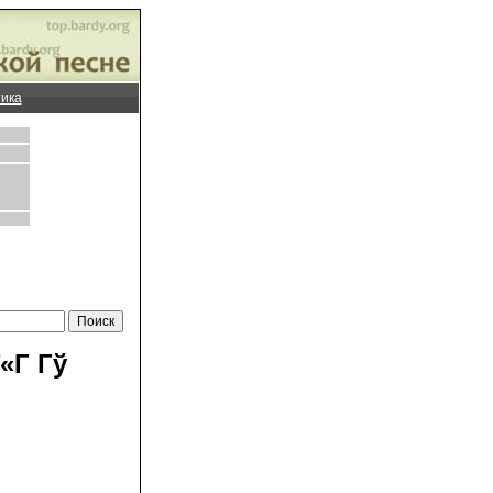
ика
«Г Гў