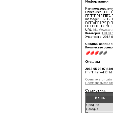
Информация
Имя пользователя
Описание:
Г‚ГїГ·ГҐ
ГІГҐГ°Г ГЄГІГЁГў, 
message". ГЋГІГ«ГЁ
ГґГҐГ±ГІГЁГўГ Г«ГЁ
ГІГ ГЄГІГ­Г Гї ГЎГ Г
URL:
http://www.art
Категория:
ГЏГ®Г°
Участник с:
2012-0
Средний балл:
3 / 
Количество оцено
Отзывы
2012-05-08 07:44:
ГЋГ’Г‹Г€Г—ГЌГЋ! Г
Оцените этот сайт
Посмотреть все о
Статистика
В день
Среднее
Сегодня