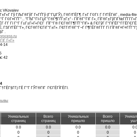
:
VKovalev
Г±Г«Г Гў ГЉГ®ГўГ Г«ГҐГў (Г‘ГЏГЎ), Г®ГґГЁГ¶. Г±Г Г©ГІ: Г ГґГЁГёГ , media-file
Г°Г Г©Г¤ГҐГ°... "ГЂГ°ГІ-ГЏГ°Г®Г¶ГҐГ±Г±" - ГЇГ®Г°ГІГ Г«, ГЇГ®Г±ГўГїГ№ГҐГ­Г­Г»Г
Г·Г­Г Гї Г°Г Г±Г±Г»Г«ГЄГ ГЇГ°Г® ГЄГ®Г­Г¶ГҐГ°ГІГ» & ГЄГўГ Г°ГІГЁГ°Г­ГЁГЄГЁ
, ГЅГґГЁГ°Г», ГЄГ®Г­ГЄГіГ°Г±Г». Г€Г­ГґГ®Г°Г¬Г Г¶ГЁГ®Г­Г­Г Гї ГЇГ®Г¤Г¤ГҐГ°
§Г .
-process.ru
ГІГ Г«Г»
4-14
5
к:
42
04
†ГЁГ§Г­Гј ГЁ Г°Г ГЎГ®ГІГ ГЄГЁГЇГЁГІ.
тзывы
Уникальных
Всего
Уникальных
Всего
Уника
страниц
страниц
пришло
пришло
уш
0.0
0.0
0.0
0.0
0.
0
0
0
0
0