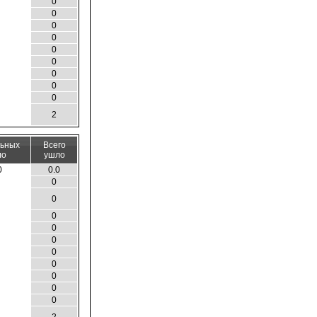
0
0
0
0
0
0
0
0
0
2
льных
Всего
ло
ушло
0
0.0
0
0
0
0
0
0
0
0
0
0