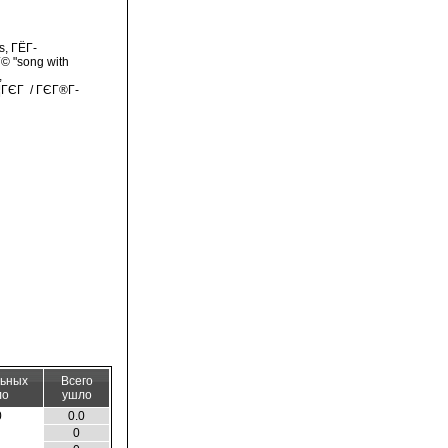
s, ГЁГ­
© "song with
,
Г¦ГЄГ / ГЄГ®Г­
льных
Всего
ло
ушло
0
0.0
0