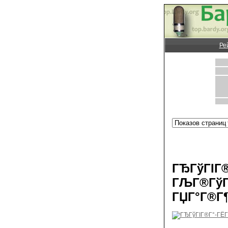
Ре
ГЂГўГІГ®
ГЉГ®ГўГ 
ГЏГ°Г®Г¶