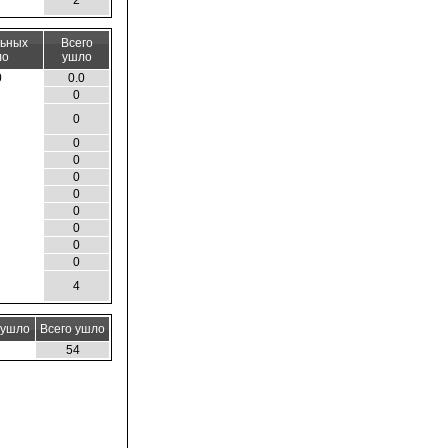
2
льных
Всего
ло
ушло
0
0.0
0
0
0
0
0
0
0
0
0
0
4
 ушло
Всего ушло
54