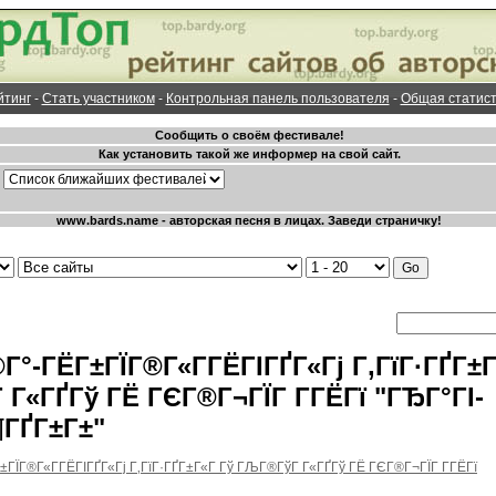
йтинг
-
Стать участником
-
Контрольная панель пользователя
-
Общая статист
Г°-ГЁГ±ГЇГ®Г«Г­ГЁГІГҐГ«Гј Г‚ГїГ·ГҐГ±Г
Г«ГҐГў ГЁ ГЄГ®Г¬ГЇГ Г­ГЁГї "ГЂГ°ГІ-
ГҐГ±Г±"