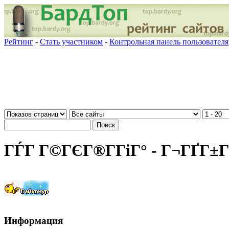
Рейтинг
-
Стать участником
-
Контрольная панель пользователя
ГЃГ Г©ГЄГ®Г­ГіГ° - Г¬ГҐГ±Г
Информация