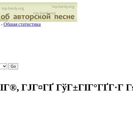
-
Общая статистика
ІГ®, ГЈГ¤ГҐ ГўГ±ГІГ°ГҐГ·Г Г