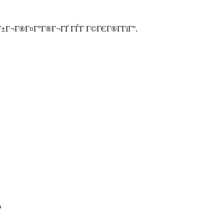
Г±Г¬Г®Г¤Г°Г®Г¬ГҐ ГЃГ Г©ГЄГ®Г­ГіГ°.
о