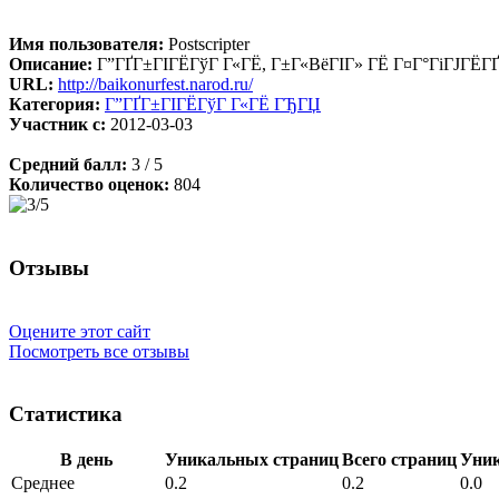
Имя пользователя:
Postscripter
Описание:
Г”ГҐГ±ГІГЁГўГ Г«ГЁ, Г±Г«ВёГІГ» ГЁ Г¤Г°ГіГЈГЁ
URL:
http://baikonurfest.narod.ru/
Категория:
Г”ГҐГ±ГІГЁГўГ Г«ГЁ ГЂГЏ
Участник с:
2012-03-03
Средний балл:
3 / 5
Количество оценок:
804
Отзывы
Оцените этот сайт
Посмотреть все отзывы
Статистика
В день
Уникальных страниц
Всего страниц
Уни
Среднее
0.2
0.2
0.0