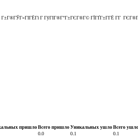
ГҐ Г±Г®ГЎГ»ГІГЁГї Г ГўГІГ®Г°Г±ГЄГ®Г© ГЇГҐГ±Г­ГЁ Г­Г ГЄГ®
кальных пришло
Всего пришло
Уникальных ушло
Всего ушл
0.0
0.1
0.1