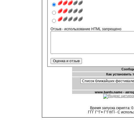
Отзыв - использование HTML запрещено
Время запуска скрипта: 0.
ГЃГ Г°Г¤ Г’Г®ГЇ - С испол