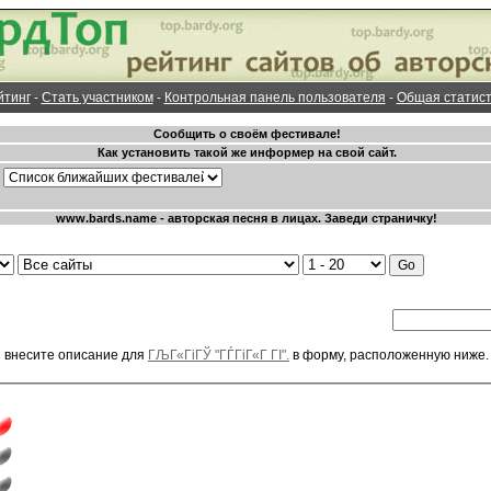
йтинг
-
Стать участником
-
Контрольная панель пользователя
-
Общая статист
и внесите описание для
ГЉГ«ГіГЎ "ГЃГіГ«Г ГІ".
в форму, расположенную ниже.