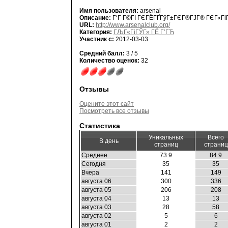
Имя пользователя:
arsenal
Описание:
Г‘Г Г©ГІ ГЄГЁГҐГўГ±ГЄГ®ГЈГ® ГЄГ«ГіГЎ
URL:
http://www.arsenalclub.org/
Категория:
ГЉГ«ГіГЎГ» ГЁ Г’ГЋ
Участник с:
2012-03-03
Средний балл:
3 / 5
Количество оценок:
32
Отзывы
Оцените этот сайт
Посмотреть все отзывы
Статистика
Уникальных
Всего
В день
страниц
страниц
Среднее
73.9
84.9
Сегодня
35
35
Вчера
141
149
августа 06
300
336
августа 05
206
208
августа 04
13
13
августа 03
28
58
августа 02
5
6
августа 01
2
2