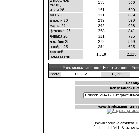
В прошлом
153
566
месяце
июня 26
151
509
мая 26
221
639
апреля 26
239
590
марта 26
262
698
февраля 26
358
841
января 26
321
725
декабря 25
212
599
ноября 25
254
635
Лучший
1,618
2,225
показатель
Уникальных страниц
Всего страниц
Уни
Всего
65,282
131,195
Время запуска скрипта: 0,
ГЃГ Г°Г¤ Г’Г®ГЇ - С испол