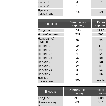
июля 31
4
37
июля 30
5
5
Лучший
358
379
показатель
Уникальных
Всего
В неделю
страниц
страни
Среднее
103.4
188.2
На этой неделе
723
799
На прошлой
32
95
неделе
Неделя 30
35
119
Неделя 29
29
148
Неделя 28
41
120
Неделя 27
37
107
Неделя 26
28
131
Неделя 25
24
84
Неделя 24
39
142
Неделя 23
46
137
Лучший
966
1,081
показатель
Уникальных
Всего
В месяц
страниц
страниц
Среднее
290.1
660.9
В этом месяце
730
807