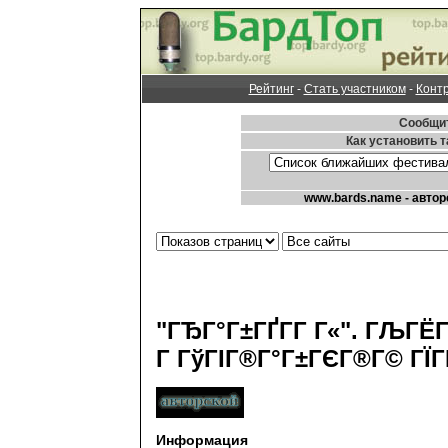
Рейтинг
-
Стать участником
-
Конт
"ГЂГ°Г±ГҐГ­Г Г«". ГЉГЁ
Г ГўГІГ®Г°Г±ГЄГ®Г© ГЇГҐ
Информация